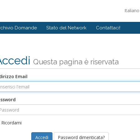
Italian
rchivio Domande
Stato del Network
Contattaci!
Accedi
Questa pagina è riservata
dirizzo Email
assword
Ricordami
Password dimenticata?