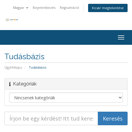
Magyar
Bejelentkezés
Regisztráció
Kosár megtekintése
Togg
navig
Tudásbázis
Ügyfélkapu
Tudásbázis
Kategóriák